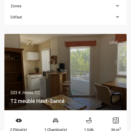
Zones
Défaut
LOUÉ
533 €
/mois CC
T2 meublé Haut-Sancé
2
2 Pièce(s)
1 Chambre(s)
1 Sdb
36 m