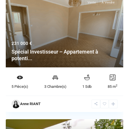
Vente
À Vendre
231 000 €
Spécial Investisseur – Appartement à
potenti...
2
5 Pièce(s)
3 Chambre(s)
1 Sdb
85 m
Anne RIANT
LOUÉ