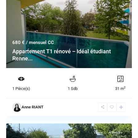
680 €
/ mensuel CC
Appartement T1 rénové – Idéal étudiant
Renne...
2
1 Pièce(s)
1 Sdb
31 m
Anne RIANT
Vente
À Vendre