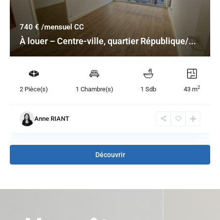
740 €
/mensuel CC
À louer – Centre-ville, quartier République/...
2
2 Pièce(s)
1 Chambre(s)
1 Sdb
43 m
Anne RIANT
Découvrir