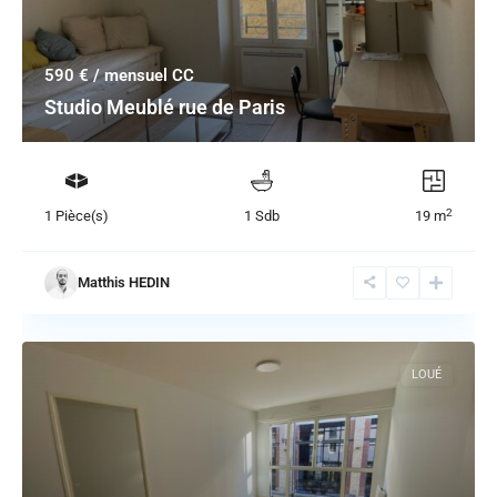
590 €
/ mensuel CC
Studio Meublé rue de Paris
2
1 Pièce(s)
1 Sdb
19 m
Matthis HEDIN
LOUÉ