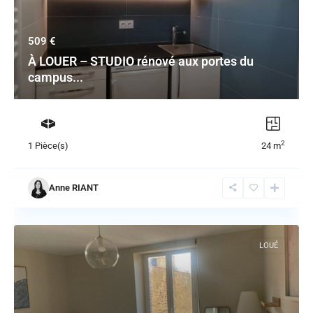
509 €
À LOUER – STUDIO rénové aux portes du
campus...
2
1 Pièce(s)
24 m
Anne RIANT
LOUÉ