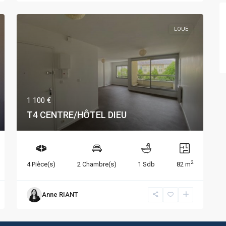
LOUÉ
1 100 €
T4 CENTRE/HÔTEL DIEU
2
4 Pièce(s)
2 Chambre(s)
1 Sdb
82 m
Anne RIANT