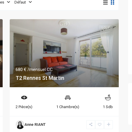
es
Défaut
LOUÉ
680 €
/mensuel CC
T2 Rennes St Martin
2 Pièce(s)
1 Chambre(s)
1 Sdb
Anne RIANT