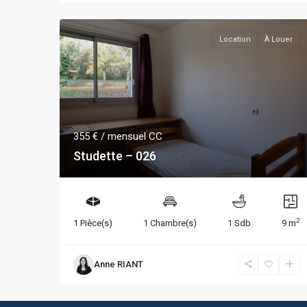
Location
À Louer
355 €
/ mensuel CC
Studette – 026
2
1 Pièce(s)
1 Chambre(s)
1 Sdb
9 m
Anne RIANT