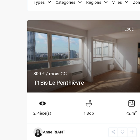
Types
Catégories
Régions
Villes
Zon
LOUÉ
800 €
/ mois CC
T1Bis Le Penthièvre
2
2 Pièce(s)
1 Sdb
42 m
Anne RIANT