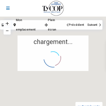
Mon
Plein
Vue
Précédent
Suivant
emplacement
écran
chargement...