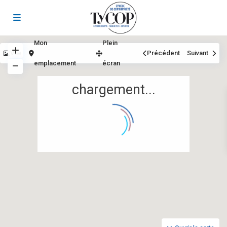
Mon
Plein
Vue
Précédent
Suivant
emplacement
écran
chargement...