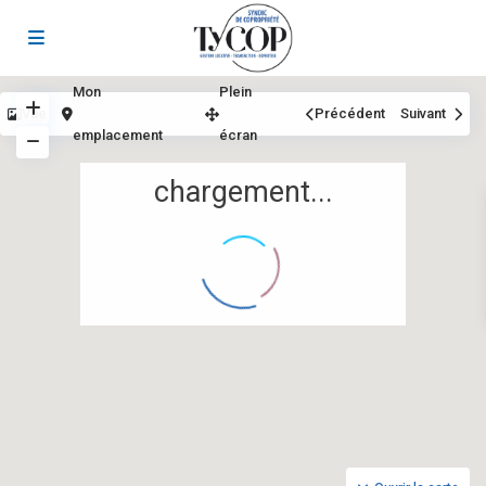
Mon
Plein
Vue
Précédent
Suivant
emplacement
écran
chargement...