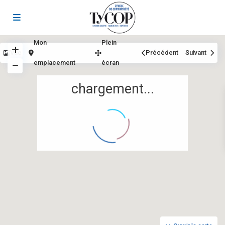
Mon
Plein
Vue
Précédent
Suivant
emplacement
écran
chargement...