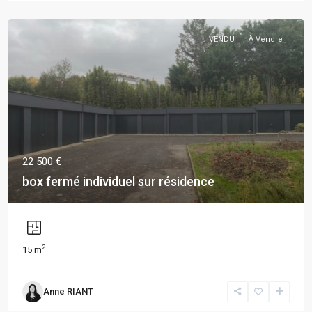
VENDU
À Vendre
22 500 €
box fermé individuel sur résidence
2
15 m
Anne RIANT