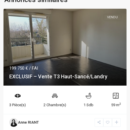
VENDU
199 750 €
/ FAI
EXCLUSIF – Vente T3 Haut-Sancé/Landry
2
3 Pièce(s)
2 Chambre(s)
1 Sdb
59 m
Anne RIANT