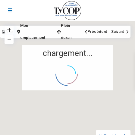
Mon
Plein
Vue
Précédent
Suivant
emplacement
écran
chargement...