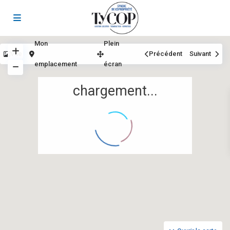
Mon
Plein
Vue
Précédent
Suivant
emplacement
écran
chargement...