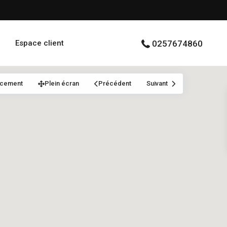
Espace client
0257674860
acement
Plein écran
Précédent
Suivant