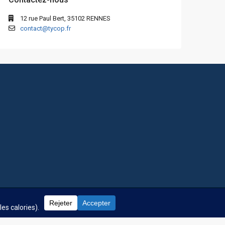
12 rue Paul Bert, 35102 RENNES
contact@tycop.fr
 fréquentes
Nos tarifs
Nous rejoindre
Mentions Légales