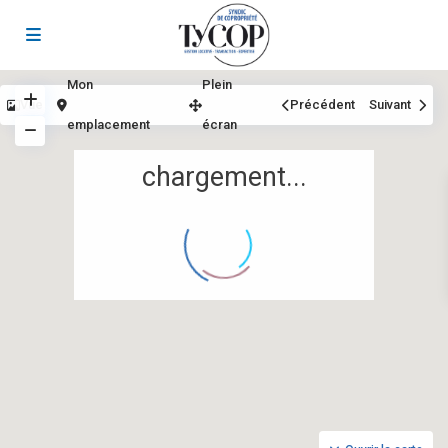
Mon
Plein
Vue
Précédent
Suivant
emplacement
écran
chargement...