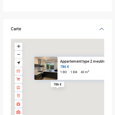
Carte
Appartement type 2 meublé – Br..
786 €
2
1 BD
1 BA
43 m
786 €