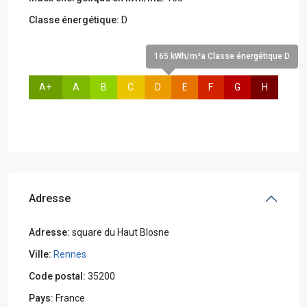
Classe énergétique:
D
165 kWh/m²a Classe énergétique D
A+
A
B
C
D
E
F
G
H
Adresse
Adresse:
square du Haut Blosne
Ville:
Rennes
Code postal:
35200
Pays:
France