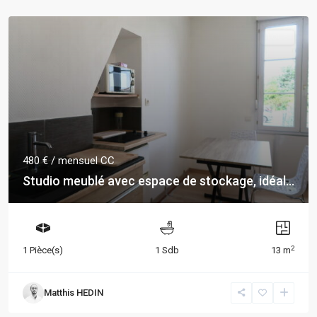
LOUÉ
480 €
/ mensuel CC
Studio meublé avec espace de stockage, idéal...
2
1 Pièce(s)
1 Sdb
13 m
Matthis HEDIN