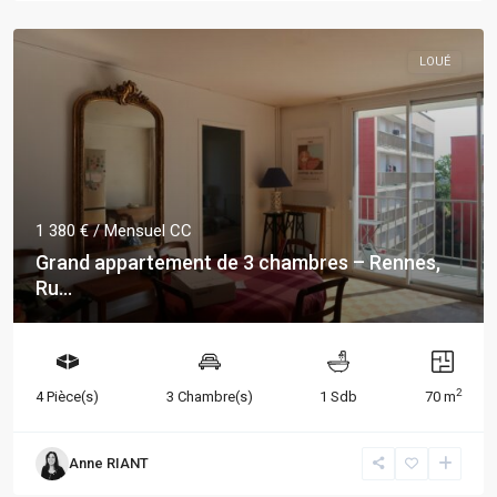
LOUÉ
1 380 €
/ Mensuel CC
Grand appartement de 3 chambres – Rennes,
Ru...
2
4 Pièce(s)
3 Chambre(s)
1 Sdb
70 m
Anne RIANT