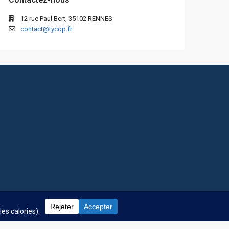
12 rue Paul Bert, 35102 RENNES
contact@tycop.fr
 fréquentes
Nos tarifs
Nous rejoindre
Mentions Légales