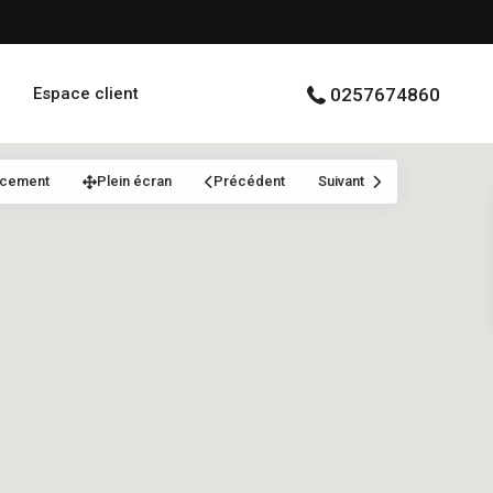
Espace client
0257674860
acement
Plein écran
Précédent
Suivant