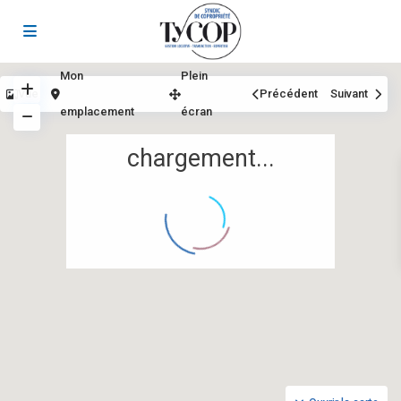
Mon
Plein
Vue
Précédent
Suivant
emplacement
écran
chargement...