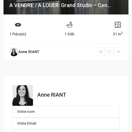
A VENDRE / A LOUER: Grand Studio – Cen...
2
1 Pièce(s)
1 Sdb
31 m
Anne RIANT
Anne RIANT