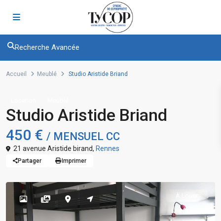
Recherche Avancée
Accueil
Meublé
Studio Aristide Briand
Location
Meublé
Studio Aristide Briand
450 €
/ MENSUEL CC
21 avenue Aristide birand,
Rennes
Partager
Imprimer
À Louer