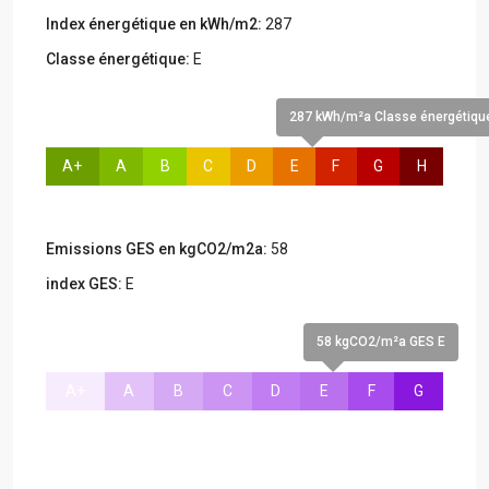
Index énergétique en kWh/m2:
287
Classe énergétique:
E
287 kWh/m²a Classe énergétiqu
A+
A
B
C
D
E
F
G
H
Emissions GES en kgCO2/m2a:
58
index GES:
E
58 kgCO2/m²a GES E
A+
A
B
C
D
E
F
G