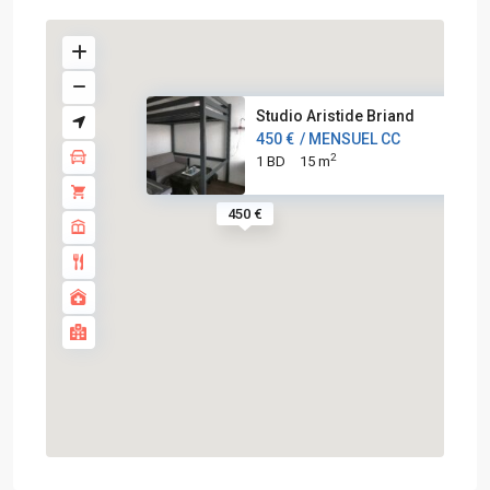
Studio Aristide Briand
450 €
/ MENSUEL CC
2
1 BD
15 m
450 €