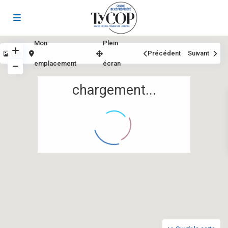
Mon
Plein
Vue
Précédent
Suivant
emplacement
écran
chargement...