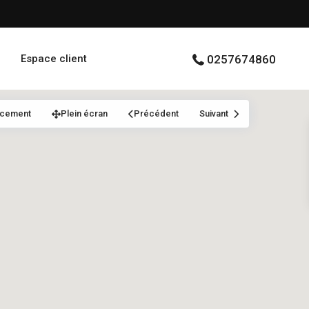
Espace client
0257674860
acement
Plein écran
Précédent
Suivant