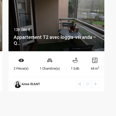
138 586 €
Appartement T2 avec loggia-véranda –
Q...
2
2 Pièce(s)
1 Chambre(s)
1 Sdb
44 m
Anne RIANT