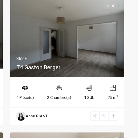
LOUÉ
862 €
T4 Gaston Berger
2
4 Pièce(s)
2 Chambre(s)
1 Sdb
75 m
Anne RIANT