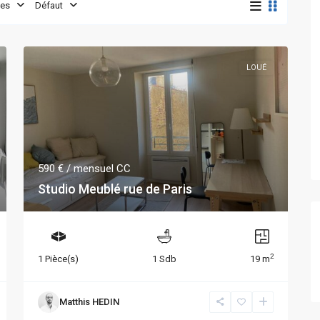
es
Défaut
LOUÉ
590 €
/ mensuel CC
Studio Meublé rue de Paris
2
1 Pièce(s)
1 Sdb
19 m
Matthis HEDIN