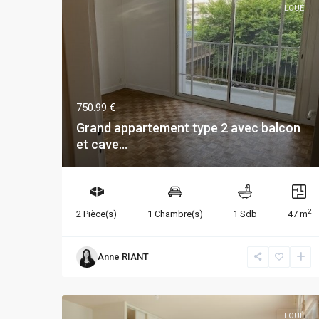
LOUÉ
750.99 €
Grand appartement type 2 avec balcon
et cave...
2
2 Pièce(s)
1 Chambre(s)
1 Sdb
47 m
Anne RIANT
LOUÉ