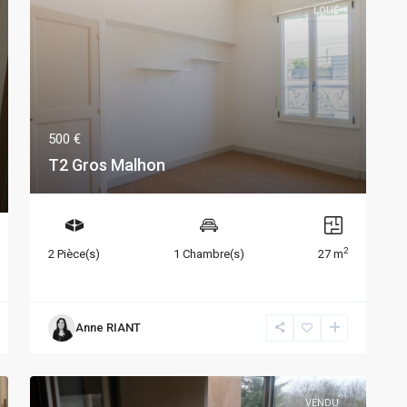
LOUÉ
500 €
T2 Gros Malhon
2
2 Pièce(s)
1 Chambre(s)
27 m
Anne RIANT
VENDU