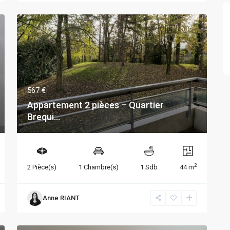
LOUÉ
567 €
Appartement 2 pièces – Quartier
Brequi...
2
2 Pièce(s)
1 Chambre(s)
1 Sdb
44 m
Anne RIANT