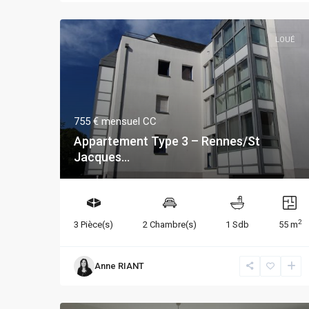
LOUÉ
755 €
mensuel CC
Appartement Type 3 – Rennes/St
Jacques...
2
3 Pièce(s)
2 Chambre(s)
1 Sdb
55 m
Anne RIANT