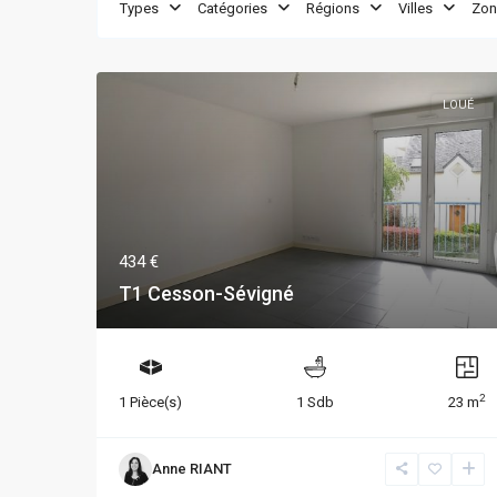
Types
Catégories
Régions
Villes
Zon
LOUÉ
434 €
T1 Cesson-Sévigné
2
1 Pièce(s)
1 Sdb
23 m
Anne RIANT