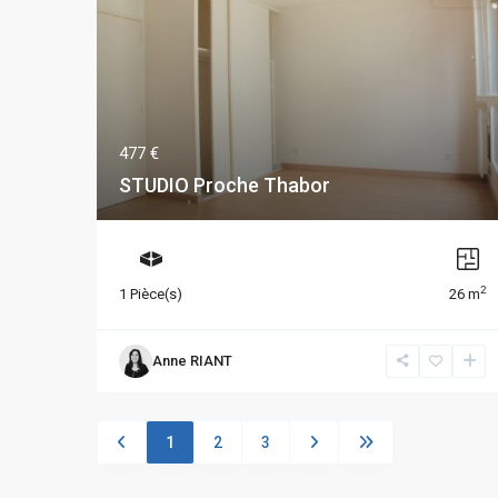
477 €
STUDIO Proche Thabor
2
1 Pièce(s)
26 m
Anne RIANT
1
2
3