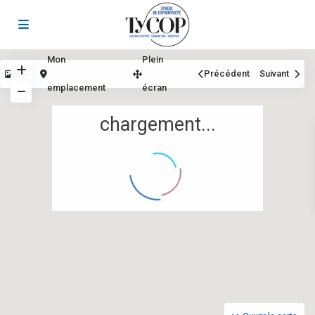
Mon
Plein
Vue
Précédent
Suivant
emplacement
écran
chargement...