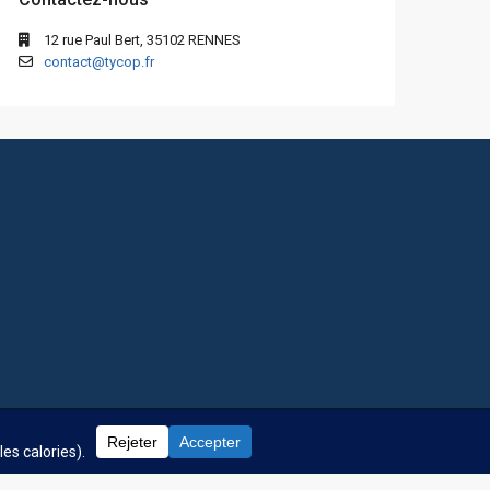
12 rue Paul Bert, 35102 RENNES
contact@tycop.fr
 fréquentes
Nos tarifs
Nous rejoindre
Mentions Légales