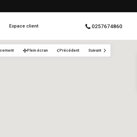
Espace client
0257674860
acement
Plein écran
Précédent
Suivant