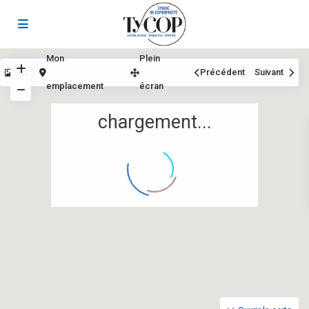
Mon
Plein
Vue
Précédent
Suivant
emplacement
écran
chargement...