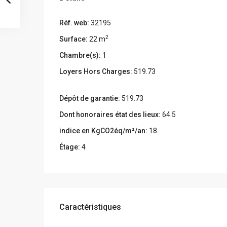
Réf. web:
32195
2
Surface:
22 m
Chambre(s):
1
Loyers Hors Charges:
519.73
Dépôt de garantie:
519.73
Dont honoraires état des lieux:
64.5
indice en KgCO2éq/m²/an:
18
Étage:
4
Caractéristiques