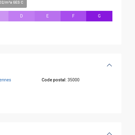
O2/m²a GES C
D
E
F
G
ennes
Code postal:
35000