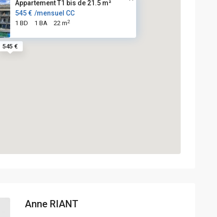
Appartement T1 bis de 21.5 m²
545 €
/mensuel CC
2
1 BD
1 BA
22 m
545 €
Anne RIANT