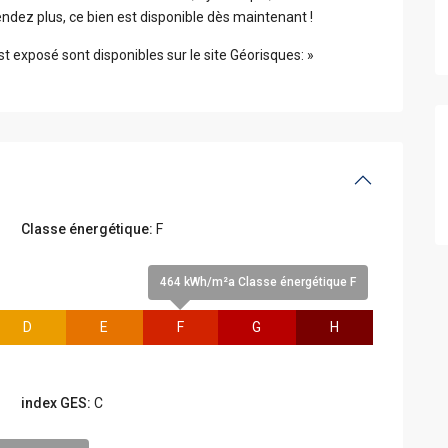
endez plus, ce bien est disponible dès maintenant !
st exposé sont disponibles sur le site Géorisques: »
Classe énergétique:
F
464 kWh/m²a Classe énergétique F
D
E
F
G
H
index GES:
C