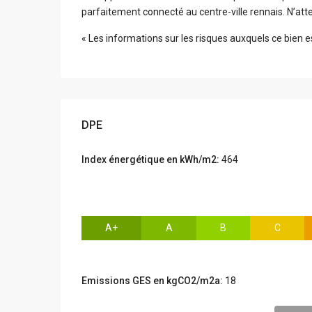
parfaitement connecté au centre-ville rennais. N’att
« Les informations sur les risques auxquels ce bien e
DPE
Index énergétique en kWh/m2:
464
A+
A
B
C
Emissions GES en kgCO2/m2a:
18