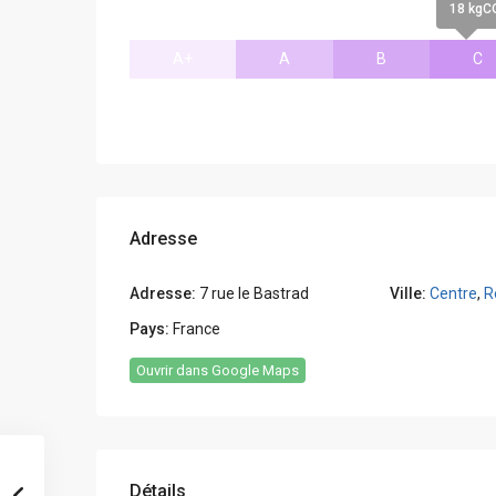
18 kgC
A+
A
B
C
Adresse
Adresse:
7 rue le Bastrad
Ville:
Centre
,
R
Pays:
France
Ouvrir dans Google Maps
Détails