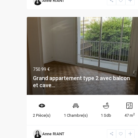
Anne RIANT
LOUÉ
750.99 €
Grand appartement type 2 avec balcon
et cave...
2
2 Pièce(s)
1 Chambre(s)
1 Sdb
47 m
Anne RIANT