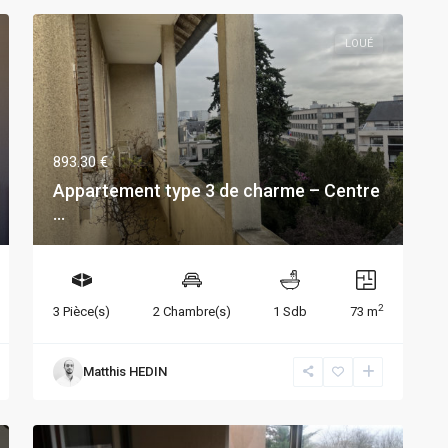
LOUÉ
893.30 €
Appartement type 3 de charme – Centre
...
2
3 Pièce(s)
2 Chambre(s)
1 Sdb
73 m
Matthis HEDIN