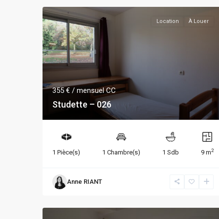
Location
À Louer
355 €
/ mensuel CC
Studette – 026
2
1 Pièce(s)
1 Chambre(s)
1 Sdb
9 m
Anne RIANT