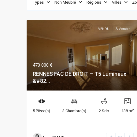
Types
Non Meublé
Régions
Villes
Zo
VENDU
À Vendre
470 000 €
RENNES FAC DE DROIT – T5 Lumineux
&#82...
2
5 Pièce(s)
3 Chambre(s)
2 Sdb
138 m