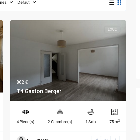
nes
Défaut
LOUÉ
862 €
T4 Gaston Berger
2
4 Pièce(s)
2 Chambre(s)
1 Sdb
75 m