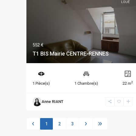
LOUÉ
552 €
T1 BIS Mairie CENTRE-RENNES
2
1 Pièce(s)
1 Chambre(s)
22 m
Anne RIANT
1
2
3