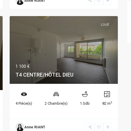
Anne RIANT
LOUÉ
1 100 €
T4 CENTRE/HÔTEL DIEU
2
4 Pièce(s)
2 Chambre(s)
1 Sdb
82 m
Anne RIANT