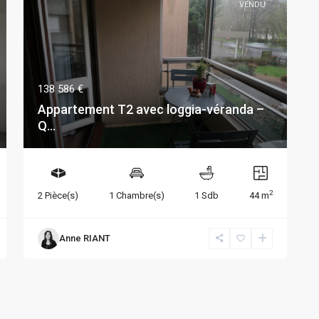
VENDU
138 586 €
Appartement T2 avec loggia-véranda –
Q...
2
2 Pièce(s)
1 Chambre(s)
1 Sdb
44 m
Anne RIANT