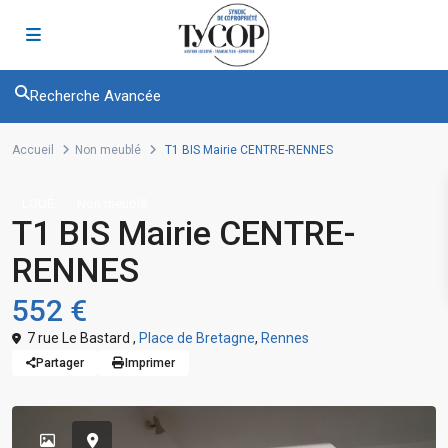
Recherche Avancée
Accueil
Non meublé
T1 BIS Mairie CENTRE-RENNES
LOUÉ
Non meublé
T1 BIS Mairie CENTRE-
RENNES
552 €
7 rue Le Bastard ,
Place de Bretagne
,
Rennes
Partager
Imprimer