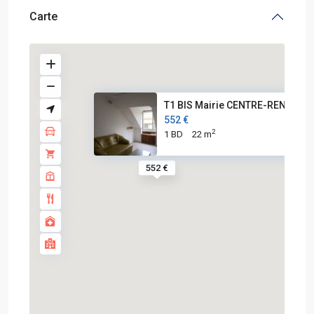
Carte
T1 BIS Mairie CENTRE-RENNES
552 €
2
1 BD
22 m
552 €