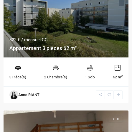
822 €
/ mensuel CC
Appartement 3 pièces 62 m²
2
3 Pièce(s)
2 Chambre(s)
1 Sdb
62 m
Anne RIANT
LOUÉ