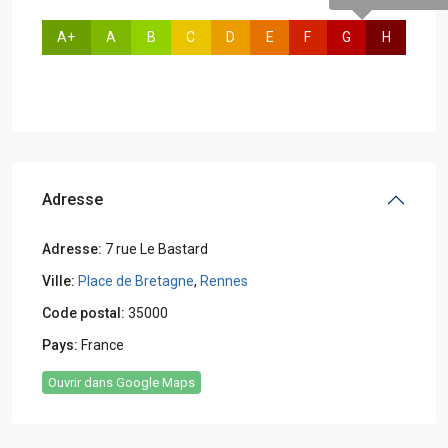
A+
A
B
C
D
E
F
G
H
Adresse
Adresse:
7 rue Le Bastard
Ville:
Place de Bretagne
,
Rennes
Code postal:
35000
Pays:
France
Ouvrir dans Google Maps