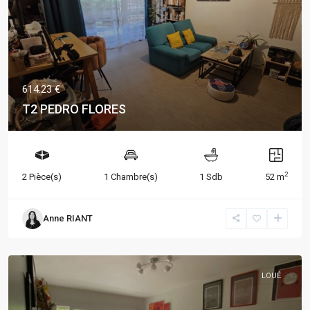
614.23 €
T2 PEDRO FLORES
2
2 Pièce(s)
1 Chambre(s)
1 Sdb
52 m
Anne RIANT
LOUÉ