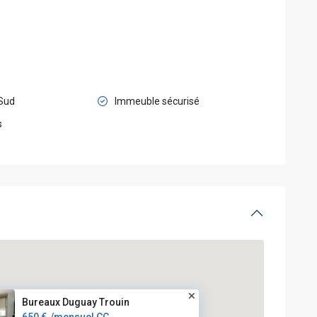
 Sud
Immeuble sécurisé
s
Bureaux Duguay Trouin
650 €
/mensuel CC