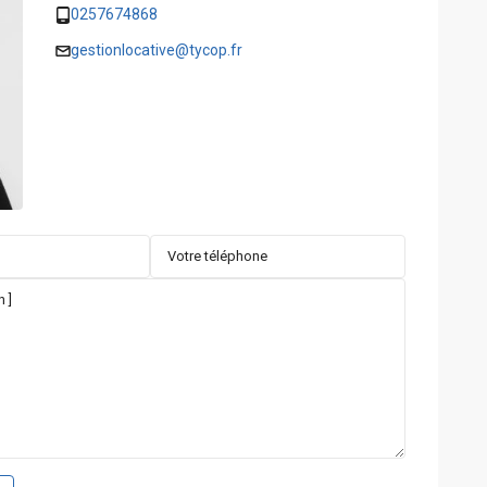
0257674868
gestionlocative@tycop.fr