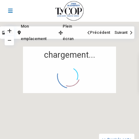
Mon
Plein
Vue
Précédent
Suivant
emplacement
écran
chargement...