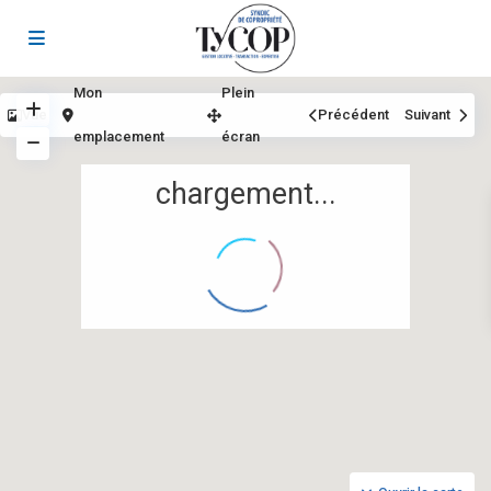
Mon
Plein
Vue
Précédent
Suivant
emplacement
écran
chargement...