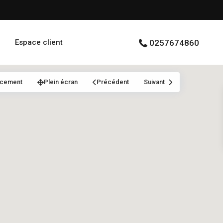
Espace client
0257674860
acement
Plein écran
Précédent
Suivant