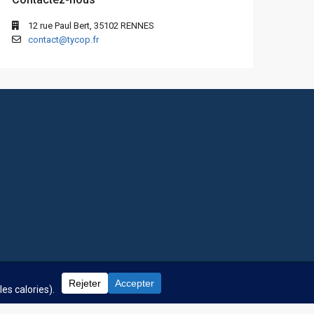
12 rue Paul Bert, 35102 RENNES
contact@tycop.fr
 fréquentes
Nos tarifs
Nous rejoindre
Mentions Légales