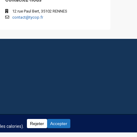
12 rue Paul Bert, 35102 RENNES
contact@tycop.fr
 fréquentes
Nos tarifs
Nous rejoindre
Mentions Légales