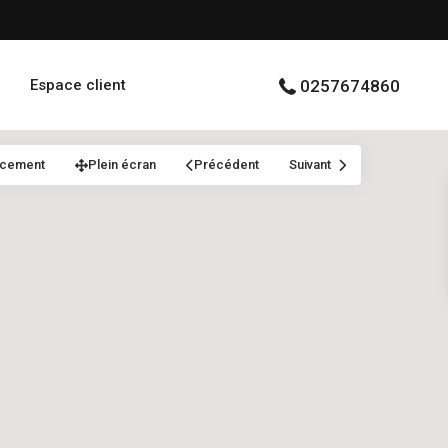
Espace client
0257674860
acement
Plein écran
Précédent
Suivant