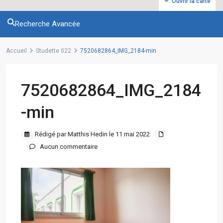
Ouvrir la carte
Recherche Avancée
Accueil
Studette 022
7520682864_IMG_2184-min
7520682864_IMG_2184
-min
Rédigé par Matthis Hedin le 11 mai 2022
Aucun commentaire