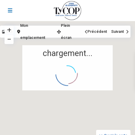
Mon
Plein
Vue
Précédent
Suivant
emplacement
écran
chargement...