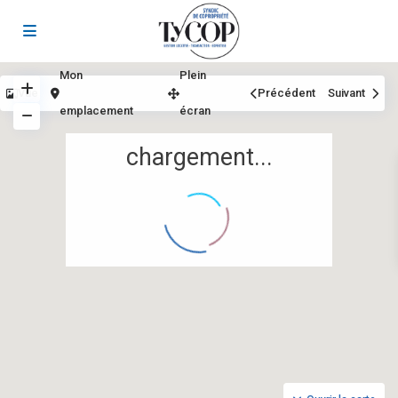
Mon
Plein
Vue
Précédent
Suivant
emplacement
écran
chargement...