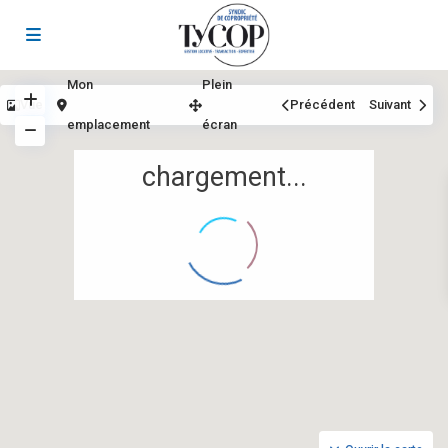
Mon
Plein
Vue
Précédent
Suivant
emplacement
écran
chargement...