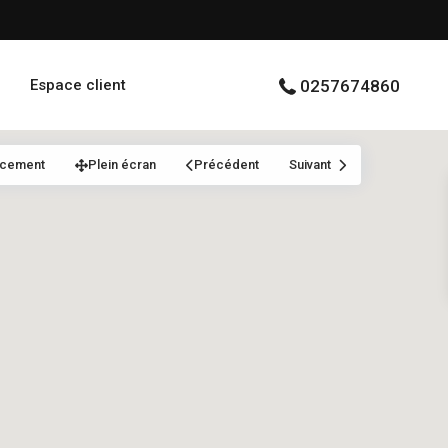
Espace client
0257674860
acement
Plein écran
Précédent
Suivant