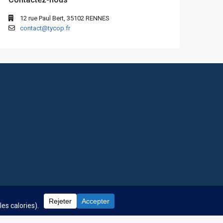
12 rue Paul Bert, 35102 RENNES
contact@tycop.fr
 fréquentes
Nos tarifs
Nous rejoindre
Mentions Légales