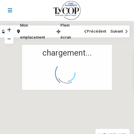
Mon
Plein
Vue
Précédent
Suivant
emplacement
écran
chargement...