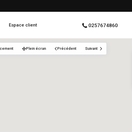
Espace client
0257674860
acement
Plein écran
Précédent
Suivant