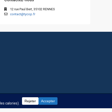
12 rue Paul Bert, 35102 RENNES
contact@tycop.fr
 fréquentes
Nos tarifs
Nous rejoindre
Mentions Légales