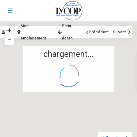
Mon
Plein
Vue
Précédent
Suivant
emplacement
écran
chargement...