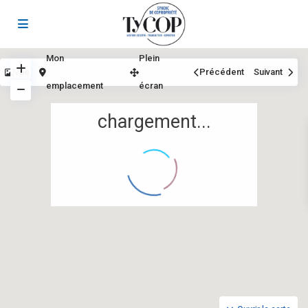
Mon
Plein
Vue
Précédent
Suivant
emplacement
écran
chargement...