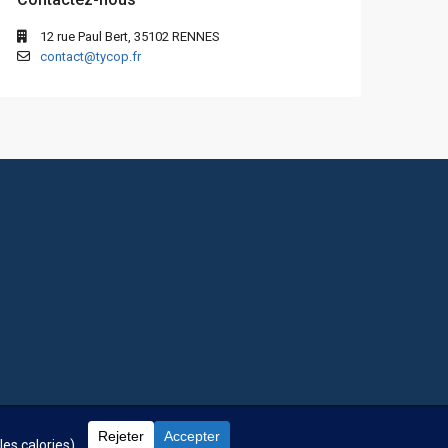
12 rue Paul Bert, 35102 RENNES
contact@tycop.fr
 fréquentes
Nos tarifs
Nous rejoindre
Mentions Légales