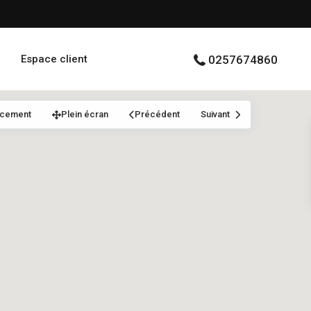
Espace client
0257674860
acement
Plein écran
Précédent
Suivant