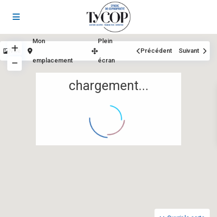
Mon
Plein
Vue
Précédent
Suivant
emplacement
écran
chargement...