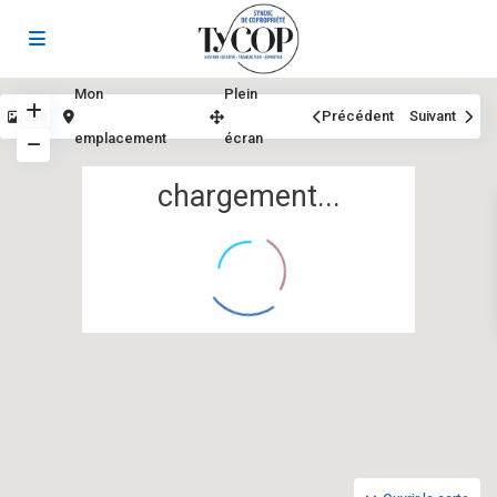
Mon
Plein
Vue
Précédent
Suivant
emplacement
écran
chargement...