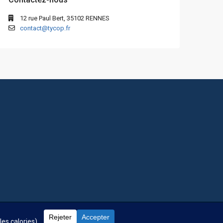
12 rue Paul Bert, 35102 RENNES
contact@tycop.fr
 fréquentes
Nos tarifs
Nous rejoindre
Mentions Légales