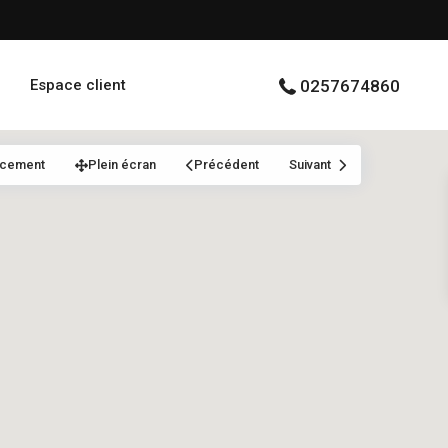
Espace client
0257674860
acement
Plein écran
Précédent
Suivant