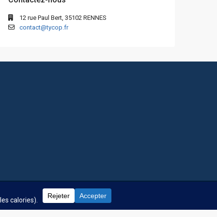
12 rue Paul Bert, 35102 RENNES
contact@tycop.fr
 fréquentes
Nos tarifs
Nous rejoindre
Mentions Légales