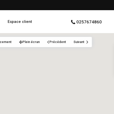
Espace client
0257674860
acement
Plein écran
Précédent
Suivant