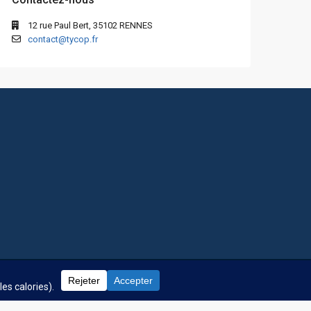
12 rue Paul Bert, 35102 RENNES
contact@tycop.fr
 fréquentes
Nos tarifs
Nous rejoindre
Mentions Légales