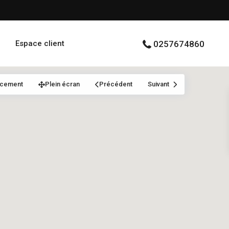
Espace client
0257674860
acement
Plein écran
Précédent
Suivant