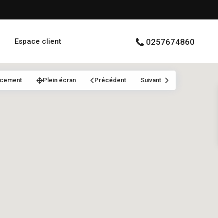
Espace client
0257674860
acement
Plein écran
Précédent
Suivant