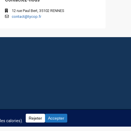
12 rue Paul Bert, 35102 RENNES
contact@tycop.fr
 fréquentes
Nos tarifs
Nous rejoindre
Mentions Légales