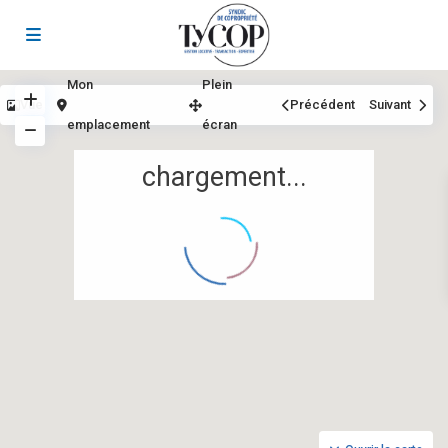
Mon
Plein
Vue
Précédent
Suivant
emplacement
écran
chargement...