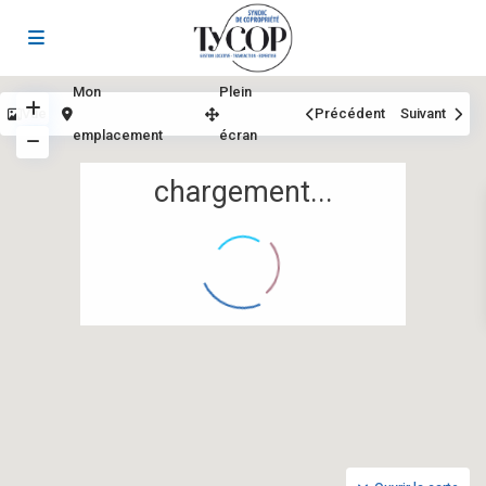
Mon
Plein
Vue
Précédent
Suivant
emplacement
écran
chargement...