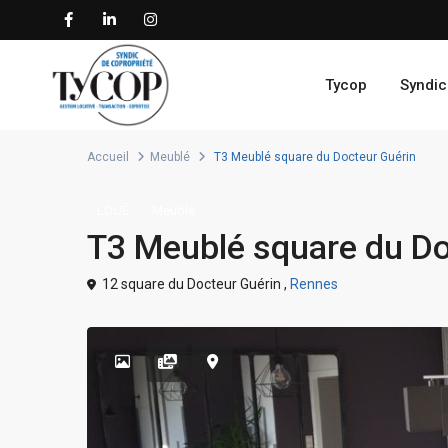
Tycop
Syndic
Accueil
Meublé
T3 Meublé square du Docteur Guérin
LOUÉ
Meublé
T3 Meublé square du Do
12 square du Docteur Guérin ,
Rennes