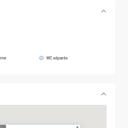
alme
WC séparés