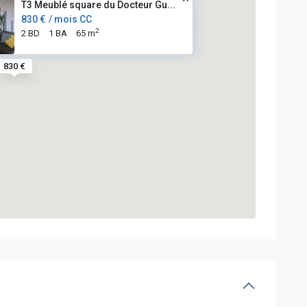
T3 Meublé square du Docteur Gu...
830 €
/ mois CC
2
2 BD
1 BA
65 m
830 €