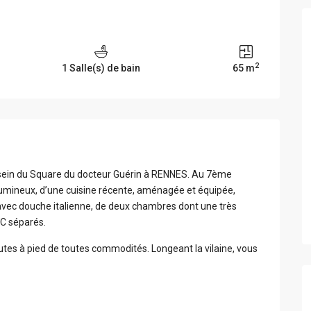
2
1 Salle(s) de bain
65 m
sein du Square du docteur Guérin à RENNES. Au 7ème
umineux, d’une cuisine récente, aménagée et équipée,
 avec douche italienne, de deux chambres dont une très
C séparés.
es à pied de toutes commodités. Longeant la vilaine, vous