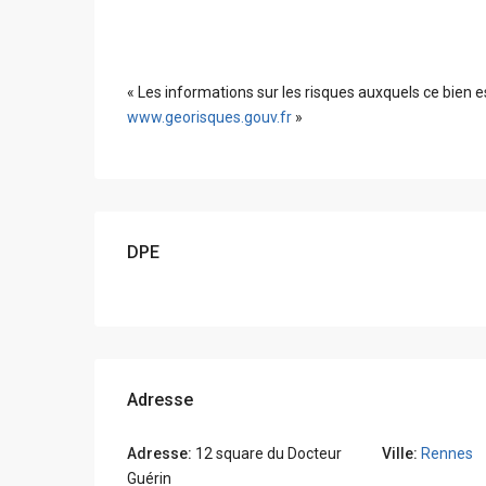
« Les informations sur les risques auxquels ce bien e
www.georisques.gouv.fr
»
DPE
Adresse
Adresse:
12 square du Docteur
Ville:
Rennes
Guérin