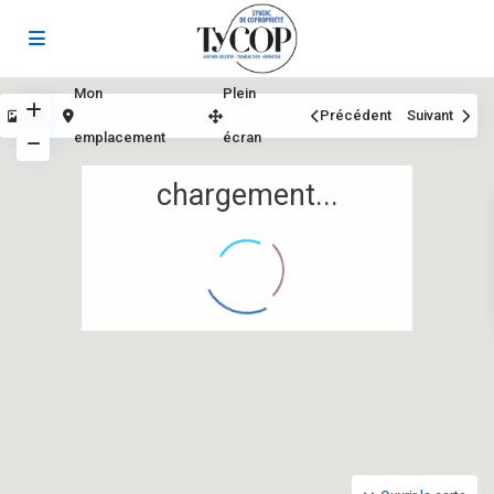
Mon
Plein
Vue
Précédent
Suivant
emplacement
écran
chargement...